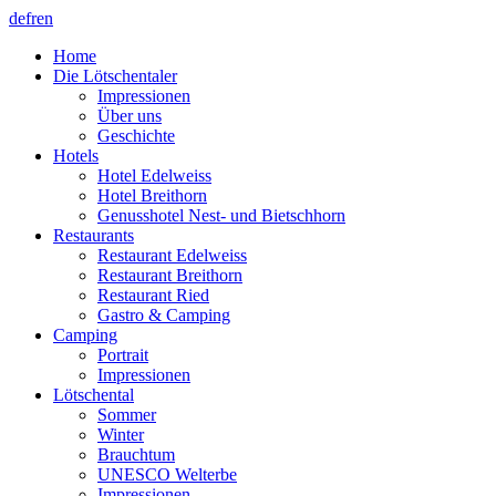
de
fr
en
Home
Die Lötschentaler
Impressionen
Über uns
Geschichte
Hotels
Hotel Edelweiss
Hotel Breithorn
Genusshotel Nest- und Bietschhorn
Restaurants
Restaurant Edelweiss
Restaurant Breithorn
Restaurant Ried
Gastro & Camping
Camping
Portrait
Impressionen
Lötschental
Sommer
Winter
Brauchtum
UNESCO Welterbe
Impressionen