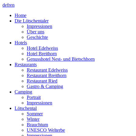
de
fr
en
Home
Die Lötschentaler
Impressionen
Über uns
Geschichte
Hotels
Hotel Edelweiss
Hotel Breithorn
Genusshotel Nest- und Bietschhorn
Restaurants
Restaurant Edelweiss
Restaurant Breithorn
Restaurant Ried
Gastro & Camping
Camping
Portrait
Impressionen
Lötschental
Sommer
Winter
Brauchtum
UNESCO Welterbe
Impressionen