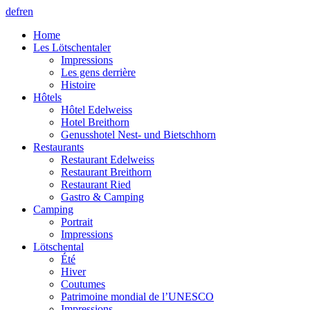
de
fr
en
Home
Les Lötschentaler
Impressions
Les gens derrière
Histoire
Hôtels
Hôtel Edelweiss
Hotel Breithorn
Genusshotel Nest- und Bietschhorn
Restaurants
Restaurant Edelweiss
Restaurant Breithorn
Restaurant Ried
Gastro & Camping
Camping
Portrait
Impressions
Lötschental
Été
Hiver
Coutumes
Patrimoine mondial de l’UNESCO
Impressions