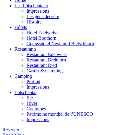
Home
Les Lötschentaler
Impressions
Les gens derrière
Histoire
Hôtels
Hôtel Edelweiss
Hotel Breithorn
Genusshotel Nest- und Bietschhorn
Restaurants
Restaurant Edelweiss
Restaurant Breithorn
Restaurant Ried
Gastro & Camping
Camping
Portrait
Impressions
Lötschental
Été
Hiver
Coutumes
Patrimoine mondial de l’UNESCO
Impressions
Réserver