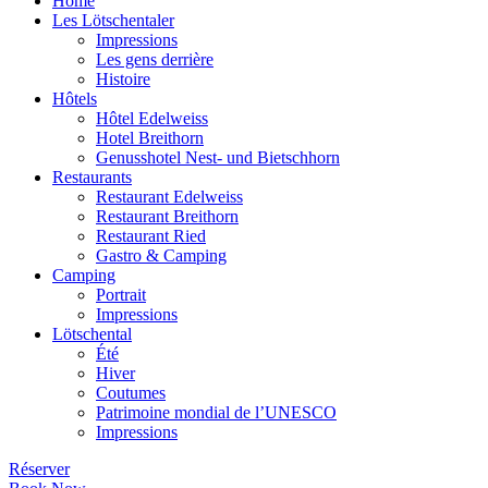
Home
Les Lötschentaler
Impressions
Les gens derrière
Histoire
Hôtels
Hôtel Edelweiss
Hotel Breithorn
Genusshotel Nest- und Bietschhorn
Restaurants
Restaurant Edelweiss
Restaurant Breithorn
Restaurant Ried
Gastro & Camping
Camping
Portrait
Impressions
Lötschental
Été
Hiver
Coutumes
Patrimoine mondial de l’UNESCO
Impressions
Réserver