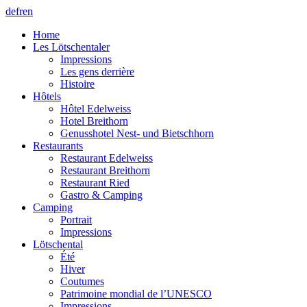
de
fr
en
Home
Les Lötschentaler
Impressions
Les gens derrière
Histoire
Hôtels
Hôtel Edelweiss
Hotel Breithorn
Genusshotel Nest- und Bietschhorn
Restaurants
Restaurant Edelweiss
Restaurant Breithorn
Restaurant Ried
Gastro & Camping
Camping
Portrait
Impressions
Lötschental
Été
Hiver
Coutumes
Patrimoine mondial de l’UNESCO
Impressions